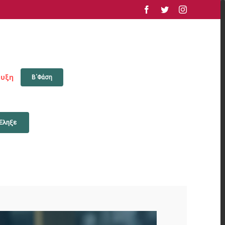
facebook
twitter
instagram
υξη
Β΄Φάση
Έληξε