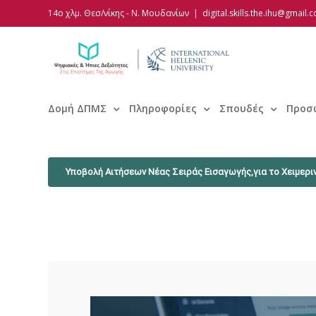
Skip
14ο χλμ. Θεσ/νίκης - Ν. Μουδανίων
|
digital.skills.the.ihu@gmail.
to
content
Δομή ΔΠΜΣ
Πληροφορίες
Σπουδές
Προσ
Υποβολή Αιτήσεων Νέας Σειράς Εισαγωγής,για το Χειμεριν