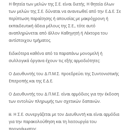
Η θητεία των μελών της Σ.Ε. είναι διετής. Η θητεία όλων
των μελών της Σ.Ε. δύναται να ανανεωθεί από την Ε.Δ.Ε. Σε
περίπτωση παραίτησης ή απουσίας με μακρόχρονη ή
εκπαιδευτική άδεια μέλους της Σ.Ε., τότε αυτό
αναπληρώνεται από άλλον Καθηγητή ή Λέκτορα του
αντίστοιχου τμήματος.
Ειδικότερα καθένα από τα παραπάνω μονομελή ή
συλλογικά όργανα έχουν τις εξής αρμοδιότητες:
Ο Διευθυντής του Δ.Π.Μ.Σ. προεδρεύει της Συντονιστικής
Επιτροπής και της Ε.Δ.Ε.
Ο Διευθυντής του Δ.Π.Μ.Σ. είναι αρμόδιος για την έκδοση
των εντολών πληρωμής των σχετικών δαπανών.
iii. Η Σ.Ε. συνεργάζεται με τον Διευθυντή και είναι αρμόδια
για την παρακολούθηση και τη λειτουργία του
προγράμματος.