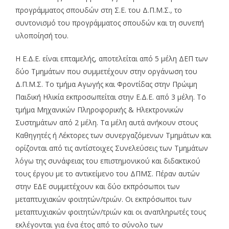
προγράμματος σπουδών στη Σ.Ε. του Δ.Π.Μ.Σ., το
συντονισμό του προγράμματος σπουδών και τη συνεπή
υλοποίησή του.
Η Ε.Δ.Ε. είναι επταμελής, αποτελείται από 5 μέλη ΔΕΠ των
δύο Τμημάτων που συμμετέχουν στην οργάνωση του
Δ.Π.Μ.Σ. Το τμήμα Αγωγής και Φροντίδας στην Πρώιμη
Παιδική Ηλικία εκπροσωπείται στην Ε.Δ.Ε. από 3 μέλη. Το
τμήμα Μηχανικών Πληροφορικής & Ηλεκτρονικών
Συστημάτων από 2 μέλη. Τα μέλη αυτά ανήκουν στους
Καθηγητές ή Λέκτορες των συνεργαζόμενων Τμημάτων και
ορίζονται από τις αντίστοιχες Συνελεύσεις των Τμημάτων
λόγω της συνάφειας του επιστημονικού και διδακτικού
τους έργου με το αντικείμενο του ΔΠΜΣ. Πέραν αυτών
στην ΕΔΕ συμμετέχουν και δύο εκπρόσωποι των
μεταπτυχιακών φοιτητών/τριών. Οι εκπρόσωποι των
μεταπτυχιακών φοιτητών/τριών και οι αναπληρωτές τους
εκλέγονται για ένα έτος από το σύνολο των