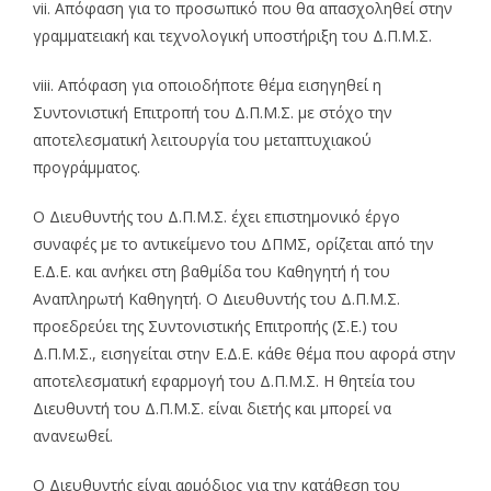
vii. Απόφαση για το προσωπικό που θα απασχοληθεί στην
γραμματειακή και τεχνολογική υποστήριξη του Δ.Π.Μ.Σ.
viii. Απόφαση για οποιοδήποτε θέμα εισηγηθεί η
Συντονιστική Επιτροπή του Δ.Π.Μ.Σ. με στόχο την
αποτελεσματική λειτουργία του μεταπτυχιακού
προγράμματος.
Ο Διευθυντής του Δ.Π.Μ.Σ. έχει επιστημονικό έργο
συναφές με το αντικείμενο του ΔΠΜΣ, ορίζεται από την
Ε.Δ.Ε. και ανήκει στη βαθμίδα του Καθηγητή ή του
Αναπληρωτή Καθηγητή. Ο Διευθυντής του Δ.Π.Μ.Σ.
προεδρεύει της Συντονιστικής Επιτροπής (Σ.Ε.) του
Δ.Π.Μ.Σ., εισηγείται στην Ε.Δ.Ε. κάθε θέμα που αφορά στην
αποτελεσματική εφαρμογή του Δ.Π.Μ.Σ. Η θητεία του
Διευθυντή του Δ.Π.Μ.Σ. είναι διετής και μπορεί να
ανανεωθεί.
Ο Διευθυντής είναι αρμόδιος για την κατάθεση του