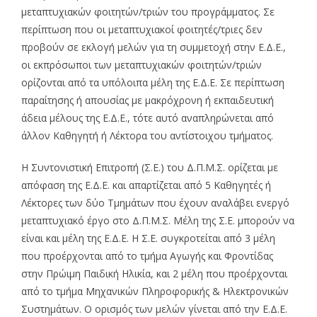
μεταπτυχιακών φοιτητών/τριών του προγράμματος. Σε
περίπτωση που οι μεταπτυχιακοί φοιτητές/τριες δεν
προβούν σε εκλογή μελών για τη συμμετοχή στην Ε.Δ.Ε.,
οι εκπρόσωποι των μεταπτυχιακών φοιτητών/τριών
ορίζονται από τα υπόλοιπα μέλη της Ε.Δ.Ε. Σε περίπτωση
παραίτησης ή απουσίας με μακρόχρονη ή εκπαιδευτική
άδεια μέλους της Ε.Δ.Ε., τότε αυτό αναπληρώνεται από
άλλον Καθηγητή ή Λέκτορα του αντίστοιχου τμήματος.
Η Συντονιστική Επιτροπή (Σ.Ε.) του Δ.Π.Μ.Σ. ορίζεται με
απόφαση της Ε.Δ.Ε. και απαρτίζεται από 5 Καθηγητές ή
Λέκτορες των δύο Τμημάτων που έχουν αναλάβει ενεργό
μεταπτυχιακό έργο στο Δ.Π.Μ.Σ. Μέλη της Σ.Ε. μπορούν να
είναι και μέλη της Ε.Δ.Ε. Η Σ.Ε. συγκροτείται από 3 μέλη
που προέρχονται από το τμήμα Αγωγής και Φροντίδας
στην Πρώιμη Παιδική Ηλικία, και 2 μέλη που προέρχονται
από το τμήμα Μηχανικών Πληροφορικής & Ηλεκτρονικών
Συστημάτων. Ο ορισμός των μελών γίνεται από την Ε.Δ.Ε.