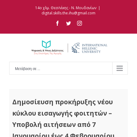
Skip
14ο χλμ. Θεσ/νίκης - Ν. Μουδανίων
|
to
digital.skills.the.ihu@gmail.com
content
facebook
twitter
instagram
Μετάβαση σε ...
Δημοσίευση προκήρυξης νέου
κύκλου εισαγωγής φοιτητών –
Υποβολή αιτήσεων από 7
Ιανουαρίου έως 4 Φεβρουαρίου