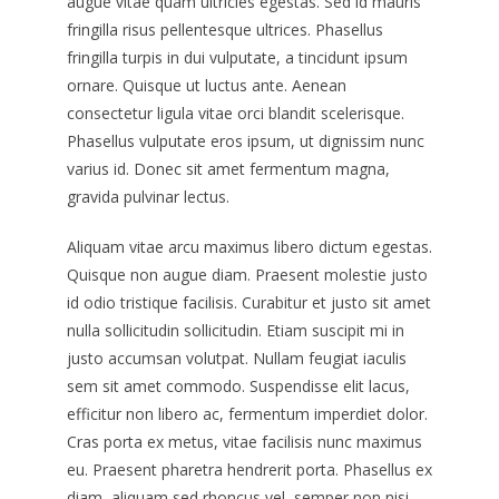
augue vitae quam ultricies egestas. Sed id mauris
fringilla risus pellentesque ultrices. Phasellus
fringilla turpis in dui vulputate, a tincidunt ipsum
ornare. Quisque ut luctus ante. Aenean
consectetur ligula vitae orci blandit scelerisque.
Phasellus vulputate eros ipsum, ut dignissim nunc
varius id. Donec sit amet fermentum magna,
gravida pulvinar lectus.
Aliquam vitae arcu maximus libero dictum egestas.
Quisque non augue diam. Praesent molestie justo
id odio tristique facilisis. Curabitur et justo sit amet
nulla sollicitudin sollicitudin. Etiam suscipit mi in
justo accumsan volutpat. Nullam feugiat iaculis
sem sit amet commodo. Suspendisse elit lacus,
efficitur non libero ac, fermentum imperdiet dolor.
Cras porta ex metus, vitae facilisis nunc maximus
eu. Praesent pharetra hendrerit porta. Phasellus ex
diam, aliquam sed rhoncus vel, semper non nisi.