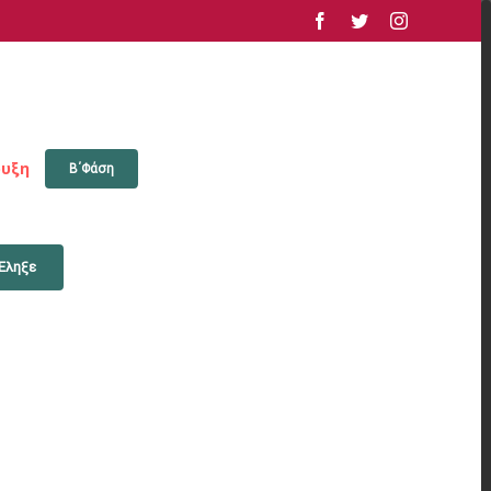
facebook
twitter
instagram
υξη
Β΄Φάση
Έληξε