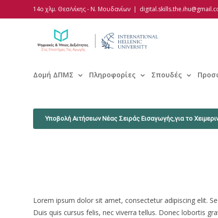
Skip
14ο χλμ. Θεσ/νίκης - Ν. Μουδανίων
|
digital.skills.the.ihu@gmail.
to
content
Δομή ΔΠΜΣ
Πληροφορίες
Σπουδές
Προσ
Υποβολή Αιτήσεων Νέας Σειράς Εισαγωγής,για το Χειμεριν
Lorem ipsum dolor sit amet, consectetur adipiscing elit. Se
Duis quis cursus felis, nec viverra tellus. Donec lobortis gra