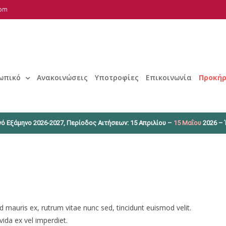
com
ωπικό
Ανακοινώσεις
Υποτροφίες
Επικοινωνία
Προκήρ
ό Εξάμηνο 2026-2027, Περίοδος Αιτήσεων: 15 Απριλίου –
15 Μαΐου
2026 – 
d mauris ex, rutrum vitae nunc sed, tincidunt euismod velit.
vida ex vel imperdiet.