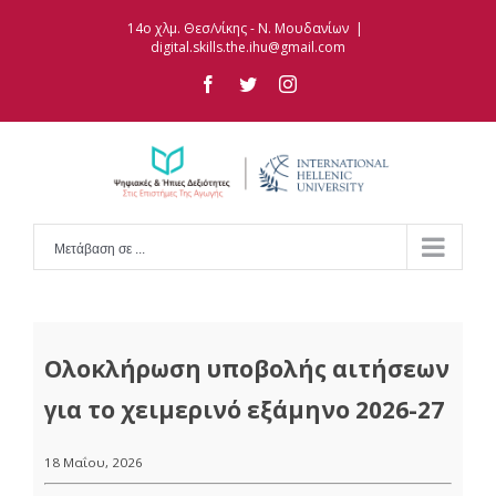
Skip
14ο χλμ. Θεσ/νίκης - Ν. Μουδανίων
|
to
digital.skills.the.ihu@gmail.com
content
facebook
twitter
instagram
Μετάβαση σε ...
Ολοκλήρωση υποβολής αιτήσεων
για το χειμερινό εξάμηνο 2026-27
18 Μαΐου, 2026