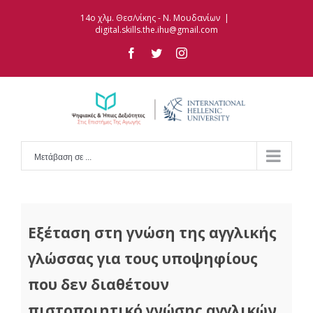
Skip
14ο χλμ. Θεσ/νίκης - Ν. Μουδανίων
|
to
digital.skills.the.ihu@gmail.com
content
facebook
twitter
instagram
Μετάβαση σε ...
Εξέταση στη γνώση της αγγλικής
γλώσσας για τους υποψηφίους
που δεν διαθέτουν
πιστοποιητικό γνώσης αγγλικών