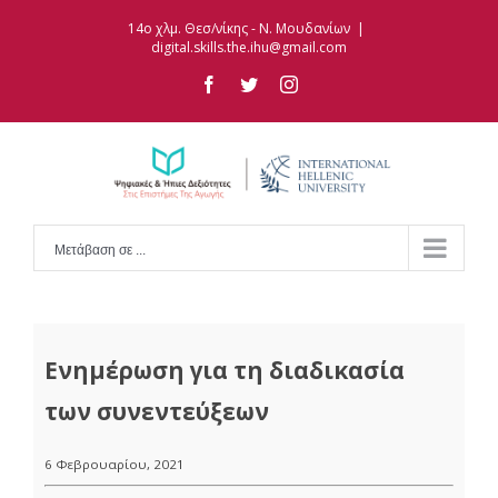
Skip
14ο χλμ. Θεσ/νίκης - Ν. Μουδανίων
|
to
digital.skills.the.ihu@gmail.com
content
facebook
twitter
instagram
Μετάβαση σε ...
Ενημέρωση για τη διαδικασία
των συνεντεύξεων
6 Φεβρουαρίου, 2021