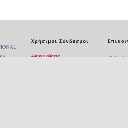
Χρήσιμοι Σύνδεσμοι
Επικοι
Ανακοινώσεις
Αλεξάνδρε
Θεσσαλον
Διδασκόμενα μαθήματα
 δύναται
Email:
digi
Επικοινωνία
και στην
© 2024 Με επιφύλαξη παντός νομίμου δικαιώματος | Διεθνές Πανεπιστήμιο Ελλάδος