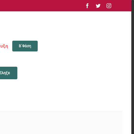
facebook
twitter
instagram
υξη
Β΄Φάση
Έληξε