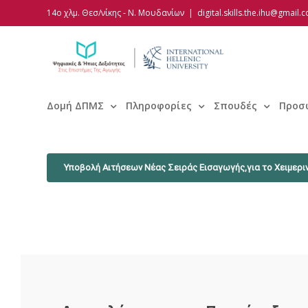
Skip
14ο χλμ. Θεσ/νίκης - Ν. Μουδανίων
|
digital.skills.the.ihu@gmail.
to
content
Δομή ΔΠΜΣ
Πληροφορίες
Σπουδές
Προσ
Υποβολή Αιτήσεων Νέας Σειράς Εισαγωγής,για το Χειμεριν