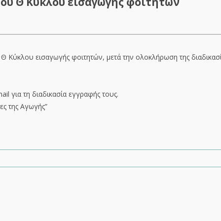
ου Θ Κύκλου εισαγωγής φοιτητών
 Θ Κύκλου εισαγωγής φοιτητών, μετά την ολοκλήρωση της διαδικασί
il για τη διαδικασία εγγραφής τους.
ες της Αγωγής”