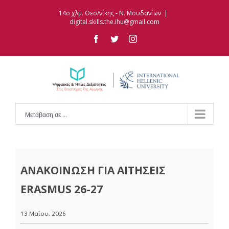
Skip
14ο χλμ. Θεσ/νίκης - Ν. Μουδανίων
|
to
digital.skills.the.ihu@gmail.com
content
facebook
twitter
instagram
Μετάβαση σε ...
ΑΝΑΚΟΙΝΩΣΗ ΓΙΑ ΑΙΤΗΣΕΙΣ
ERASMUS 26-27
13 Μαΐου, 2026