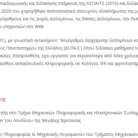
παιδαγωγικής και διδακτικής επάρκειας της ΑΣΠΑΙΤΕ (2010) και δι
2020 του χορηγήθηκε πιστοποιητικό επιτυχούς ολοκλήρωσης της με
γόριθμους και τις Δομές Δεδομένων, τις Βάσεις Δεδομένων, την Εκ
ι υπηρεσιών στο Web.
Π.), με γνωστικό αντικείμενο “Αλγόριθμοι διαχείρισης δεδομένων 
ς Πανεπιστημίου της Ελλάδος (ΔΙ.ΠΑ.Ε.) όπου διδάσκει μαθήματα τ
ασίες. Επιπρόσθετα, έχει εργαστεί για περισσότερα από δέκα χρόνι
σθιος εκπαιδευτικός πληροφορικής σε Κολέγια, ΙΕΚ και φροντιστήρ
oug
ητής στο Τμήμα Μηχανικών Πληροφορικής και Ηλεκτρονικών Συστημ
er του Λονδίνου της Μεγάλης Βρετανίας.
 της Πληροφορίας & Μηχανικής Λογισμικού» του Τμήματος Μηχανικώ