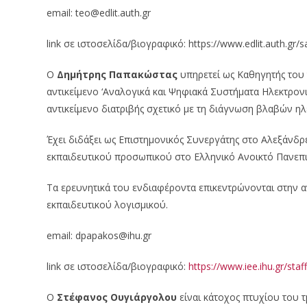
email: teo@edlit.auth.gr
link σε ιστοσελίδα/βιογραφικό: https://www.edlit.auth.gr/s
Ο
Δημήτρης Παπακώστας
υπηρετεί ως Καθηγητής του
αντικείμενο ‘Αναλογικά και Ψηφιακά Συστήματα Ηλεκτρονι
αντικείμενο διατριβής σχετικό με τη διάγνωση βλαβών η
Έχει διδάξει ως Επιστημονικός Συνεργάτης στο Αλεξάνδρ
εκπαιδευτικού προσωπικού στο Ελληνικό Ανοικτό Πανεπιστ
Τα ερευνητικά του ενδιαφέροντα επικεντρώνονται στην 
εκπαιδευτικού λογισμικού.
email: dpapakos@ihu.gr
link σε ιστοσελίδα/βιογραφικό:
https://www.iee.ihu.gr/staf
Ο
Στέφανος Ουγιάργολου
είναι κάτοχος πτυχίου του 