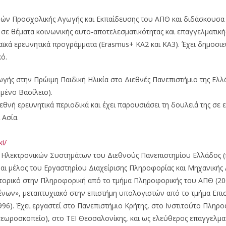
μών Προσχολικής Αγωγής και Εκπαίδευσης του ΑΠΘ και διδάσκουσα
 σε θέματα κοινωνικής αυτο-αποτελεσματικότητας και επαγγελματική
κά ερευνητικά προγράμματα (Erasmus+ KA2 και KA3). Έχει δημοσιεύ
ό.
γής στην Πρώιμη Παιδική Ηλικία στο Διεθνές Πανεπιστήμιο της Ελλά
μένο Βασίλειο).
νή ερευνητικά περιοδικά και έχει παρουσιάσει τη δουλειά της σε ε
 Ασία.
ki/
ι Ηλεκτρονικών Συστημάτων του Διεθνούς Πανεπιστημίου Ελλάδος
αι μέλος του Εργαστηρίου Διαχείρισης Πληροφορίας και Μηχανικής 
τορικό στην Πληροφορική από το τμήμα Πληροφορικής του ΑΠΘ (200
ων», μεταπτυχιακό στην επιστήμη υπολογιστών από το τμήμα Επισ
96). Έχει εργαστεί στο Πανεπιστήμιο Κρήτης, στο Ινστιτούτο Πληροφ
ωροσκοπείο), στο ΤΕΙ Θεσσαλονίκης, και ως ελεύθερος επαγγελματ