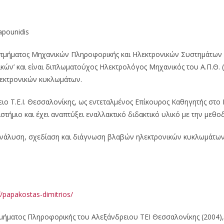
apounidis
 τμήματος Μηχανικών Πληροφορικής και Ηλεκτρονικών Συστημάτων σ
κών’ και είναι διπλωματούχος Ηλεκτρολόγος Μηχανικός του Α.Π.Θ. (1
λεκτρονικών κυκλωμάτων.
ειο Τ.Ε.Ι. Θεσσαλονίκης, ως εντεταλμένος Επίκουρος Καθηγητής στ
ήμιο και έχει αναπτύξει εναλλακτικό διδακτικό υλικό με την μεθοδ
ανάλυση, σχεδίαση και διάγνωση βλαβών ηλεκτρονικών κυκλωμάτων 
f/papakostas-dimitrios/
τμήματος Πληροφορικής του Αλεξάνδρειου ΤΕΙ Θεσσαλονίκης (2004)