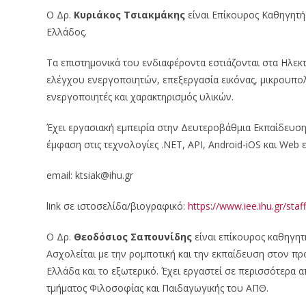
Ο Δρ.
Κυριάκος Τσιακμάκης
είναι Επίκουρος Καθηγητ
Ελλάδος.
Τα επιστημονικά του ενδιαφέροντα εστιάζονται στα Ηλε
ελέγχου ενεργοποιητών, επεξεργασία εικόνας, μικρουπολ
ενεργοποιητές και χαρακτηρισμός υλικών.
Έχει εργασιακή εμπειρία στην Δευτεροβάθμια Εκπαίδευσ
έμφαση στις τεχνολογίες .NET, API, Android-iOS και Web 
email: ktsiak@ihu.gr
link σε ιστοσελίδα/βιογραφικό:
https://www.iee.ihu.gr/staf
Ο Δρ.
Θεοδόσιος Σαπουνίδης
είναι επίκουρος καθηγη
Ασχολείται με την ρομποτική και την εκπαίδευση στον πρ
Ελλάδα και το εξωτερικό. Έχει εργαστεί σε περισσότερα 
τμήματος Φιλοσοφίας και Παιδαγωγικής του ΑΠΘ.