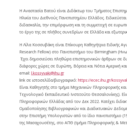
Η Αναστασία Βατού είναι Διδάκτωρ του Τμήματος Επιστη
Ηλικία του Διεθνούς Πανεπιστημίου Ελλάδος. Ειδικεύεται
διδασκαλία, την επιμόρφωση και τη συμμετοχή σε ευρωπαϊ
το έργο της σε πλήθος συνεδρίων σε Ελλάδα και εξωτερικ
Η Λίλα Κοσσυβάκη είναι Επίκουρη Καθηγήτρια Ειδικής Αγω
Research Fellow) στο Πανεπιστήμιο του Birmingham (Ηνω
Έχει δημοσιεύσει πληθώρα επιστημονικών άρθρων σε διεθ
διάφορες χώρες σε Ευρώπη, Βόρεια και Νότια Αμερική και
email:
l.kossyvaki@ihu.gr
link σε ιστοσελίδα/βιογραφικό:
https://ecec.ihu.gr/kossyva
Είναι Καθηγητής στο τμήμα Μηχανικών Πληροφορικής κα
Τεχνολογικό Εκπαιδευτικό Ινστιτούτο Θεσσαλονίκης). Είν
Πληροφορικών Ελλάδας από τον Δεκ 2022. Κατέχει διδακ
Ομαδοποίησης Βιβλιογραφικών και Διαδικτυακών Δεδομέν
στην Επιστήμη Υπολογιστών από το ίδιο πανεπιστήμιο (19
της Μασαχουσέτης, στο ΑΠΘ (τμήμα Πληροφορικής & Μετε