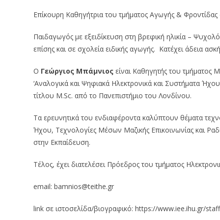
Επίκουρη Καθηγήτρια του τμήματος Αγωγής & Φροντίδας 
Παιδαγωγός με εξειδίκευση στη βρεφική ηλικία – Ψυχολό
επίσης και σε σχολεία ειδικής αγωγής. Κατέχει άδεια α
Ο
Γεώργιος Μπάμνιος
είναι Καθηγητής του τμήματος Μ
‘Αναλογικά και Ψηφιακά Ηλεκτρονικά και Συστήματα Ήχου
τίτλου M.Sc. από το Πανεπιστήμιο του Λονδίνου.
Τα ερευνητικά του ενδιαφέροντα καλύπτουν θέματα τεχ
Ήχου, Τεχνολογίες Μέσων Μαζικής Επικοινωνίας και Ραδ
στην Εκπαίδευση.
Τέλος, έχει διατελέσει Πρόεδρος του τμήματος Ηλεκτρο
email: bamnios@teithe.gr
link σε ιστοσελίδα/βιογραφικό: https://www.iee.ihu.gr/sta