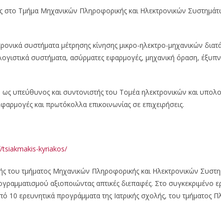
ής στο Τμήμα Μηχανικών Πληροφορικής και Ηλεκτρονικών Συστημάτ
κτρονικά συστήματα μέτρησης κίνησης μικρο-ηλεκτρο-μηχανικών δια
ογιστικά συστήματα, ασύρματες εφαρμογές, μηχανική όραση, έξυπνα
η ως υπεύθυνος και συντονιστής του Τομέα ηλεκτρονικών και υπολ
εφαρμογές και πρωτόκολλα επικοινωνίας σε επιχειρήσεις.
f/tsiakmakis-kyriakos/
τής του τμήματος Μηχανικών Πληροφορικής και Ηλεκτρονικών Συστη
ογραμματισμού αξιοποιώντας απτικές διεπαφές. Στο συγκεκριμένο ερ
από 10 ερευνητικά προγράμματα της Ιατρικής σχολής, του τμήματος 