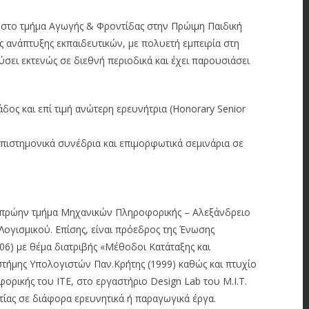
 στο τμήμα Αγωγής & Φροντίδας στην Πρώιμη Παιδική
ς ανάπτυξης εκπαιδευτικών, με πολυετή εμπειρία στη
σει εκτενώς σε διεθνή περιοδικά και έχει παρουσιάσει
δος και επί τιμή ανώτερη ερευνήτρια (Honorary Senior
πιστημονικά συνέδρια και επιμορφωτικά σεμινάρια σε
 (πρώην τμήμα Μηχανικών Πληροφορικής – Αλεξάνδρειο
Λογισμικού. Επίσης, είναι πρόεδρος της Ένωσης
6) με θέμα διατριβής «Μέθοδοι Κατάταξης και
τήμης Υπολογιστών Παν.Κρήτης (1999) καθώς και πτυχίο
ορικής του ΙΤΕ, στο εργαστήριο Design Lab του M.I.T.
ίας σε διάφορα ερευνητικά ή παραγωγικά έργα.