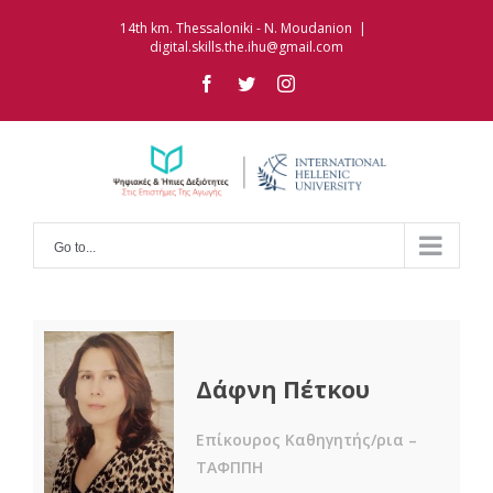
Skip
14th km. Thessaloniki - N. Moudanion
|
to
digital.skills.the.ihu@gmail.com
content
facebook
twitter
instagram
Go to...
Δάφνη Πέτκου
Επίκουρος Καθηγητής/ρια –
ΤΑΦΠΠΗ