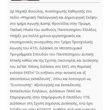
Δρ Μιχαήλ Βιτούλης, Αναπληρωτής Καθηγητής στο
πεδίο «Ψηφιακή Παιδαγωγική και Δημιουργική Σκέψη»
στο τμήμα Αγωγής &amp; Φροντίδας στην Πρώιμη
Παιδική Ηλικία του Διεθνούς Πανεπιστημίου Ελλάδος.
Υπήρξε για πολλά χρόνια εργαστηριακός και
επιστημονικός συνεργάτης στο Τμήμα Προσχολικής
Αγωγής του ΑΤΕΙ, διδάσκει σε Μεταπτυχιακά
Προγράμματα Σπουδών του Πανεπιστημίου Δυτικής
Αττικής καθώς και της Σχολής Οικονομίας και Διοίκησης
του ΔιΠαΕ. Επίσης διδάσκει στο ΕΑΠ, στη θεματική
ενότητα ΕΚΕ54 “Οι ενήλικοι στην ανοικτή και εξ
αποστάσεως εκπαίδευση”, όπου και λειτουργεί ως
“Συντονιστής”. Αξιολογητής και Εκπαιδευτής
Εκπαιδευτών Ενηλίκων, Διδάσκων ΠΑΚΕ και
Επιμορφωτής στην Επιμόρφωση Β Επιπέδου ΤΠΕ,
Διδάσκων στη Σχολή Δημόσιας Διοίκησης, ενώ έχει
διδάξει και στην ΑΣΠΑΙΤΕ. Διαθέτει πολυετή εμπειρία