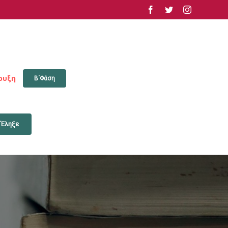
facebook
twitter
instagram
ρυξη
Β΄Φάση
 Έληξε