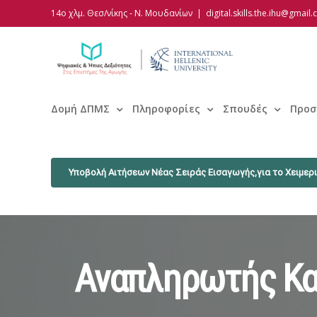
Skip
14ο χλμ. Θεσ/νίκης - Ν. Μουδανίων
|
digital.skills.the.ihu@gmail
to
content
Δομή ΔΠΜΣ
Πληροφορίες
Σπουδές
Προσ
Υποβολή Αιτήσεων Νέας Σειράς Εισαγωγής,για το Χειμερι
Αναπληρωτής Κα