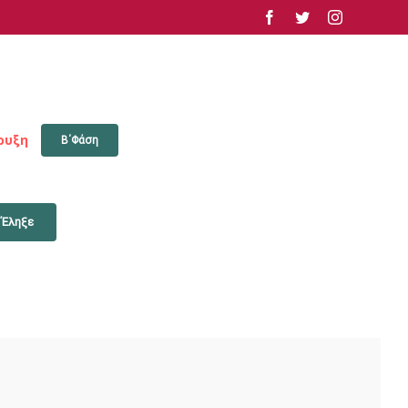
facebook
twitter
instagram
ρυξη
Β΄Φάση
 Έληξε