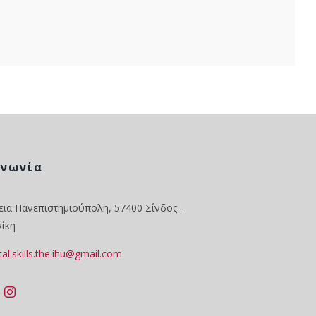
ινωνία
ια Πανεπιστημιούπολη, 57400 Σίνδος -
ίκη
ital.skills.the.ihu@gmail.com