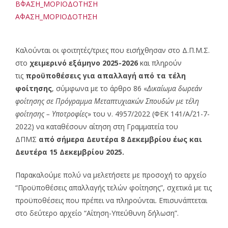
Β΄ΦΑΣΗ_ΜΟΡΙΟΔΟΤΗΣΗ
Α΄ΦΑΣΗ_ΜΟΡΙΟΔΟΤΗΣΗ
Καλούνται οι φοιτητές/τριες που εισήχθησαν στο Δ.Π.Μ.Σ.
στο
χειμερινό εξάμηνο 2025-2026
και πληρούν
τις
προϋποθέσεις για απαλλαγή από τα τέλη
φοίτησης
, σύμφωνα με το άρθρο 86 «
Δικαίωμα δωρεάν
φοίτησης σε Πρόγραμμα Μεταπτυχιακών Σπουδών με τέλη
φοίτησης – Υποτροφίες
» του ν. 4957/2022 (ΦΕΚ 141/Α΄/21-7-
2022) να καταθέσουν αίτηση στη Γραμματεία του
ΔΠΜΣ
από σήμερ
α
Δευτέρα 8 Δεκεμβρίου έως και
Δευτέρα 15 Δεκεμβρίου 2025.
Παρακαλούμε πολύ να μελετήσετε με προσοχή το αρχείο
“Προϋποθέσεις απαλλαγής τελών φοίτησης”, σχετικά με τις
προϋποθέσεις που πρέπει να πληρούνται. Επισυνάπτεται
στο δεύτερο αρχείο “Αίτηση-Υπεύθυνη δήλωση”.