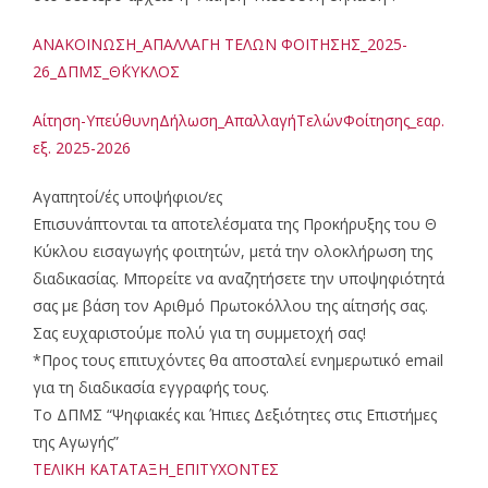
ΑΝΑΚΟΙΝΩΣΗ_ΑΠΑΛΛΑΓΗ ΤΕΛΩΝ ΦΟΙΤΗΣΗΣ_2025-
26_ΔΠΜΣ_Θ΄ΚΥΚΛΟΣ
Αίτηση-ΥπεύθυνηΔήλωση_ΑπαλλαγήΤελώνΦοίτησης_εαρ.
εξ. 2025-2026
Αγαπητοί/ές υποψήφιοι/ες
Επισυνάπτονται τα αποτελέσματα της Προκήρυξης του Θ
Κύκλου εισαγωγής φοιτητών, μετά την ολοκλήρωση της
διαδικασίας. Μπορείτε να αναζητήσετε την υποψηφιότητά
σας με βάση τον Αριθμό Πρωτοκόλλου της αίτησής σας.
Σας ευχαριστούμε πολύ για τη συμμετοχή σας!
*Προς τους επιτυχόντες θα αποσταλεί ενημερωτικό email
για τη διαδικασία εγγραφής τους.
Το ΔΠΜΣ “Ψηφιακές και Ήπιες Δεξιότητες στις Επιστήμες
της Αγωγής”
ΤΕΛΙΚΗ ΚΑΤΑΤΑΞΗ_ΕΠΙΤΥΧΟΝΤΕΣ