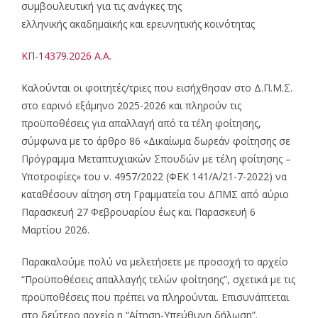
συμβουλευτική για τις ανάγκες της
ελληνικής ακαδημαϊκής και ερευνητικής κοινότητας
ΚΠ-14379.2026 Α.Α.
Καλούνται οι φοιτητές/τριες που εισήχθησαν στο Δ.Π.Μ.Σ.
στο εαρινό εξάμηνο 2025-2026 και πληρούν τις
προϋποθέσεις για απαλλαγή από τα τέλη φοίτησης,
σύμφωνα με το άρθρο 86 «Δικαίωμα δωρεάν φοίτησης σε
Πρόγραμμα Μεταπτυχιακών Σπουδών με τέλη φοίτησης –
Υποτροφίες» του ν. 4957/2022 (ΦΕΚ 141/Α΄/21-7-2022) να
καταθέσουν αίτηση στη Γραμματεία του ΔΠΜΣ από αύριο
Παρασκευή 27 Φεβρουαρίου έως και Παρασκευή 6
Μαρτίου 2026.
Παρακαλούμε πολύ να μελετήσετε με προσοχή το αρχείο
“Προϋποθέσεις απαλλαγής τελών φοίτησης”, σχετικά με τις
προϋποθέσεις που πρέπει να πληρούνται. Επισυνάπτεται
στο δεύτερο αρχείο η “Αίτηση-Υπεύθυνη δήλωση”.