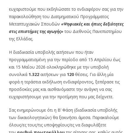
ευχαριστούμε που εκδηλώσατε το ενδιαφέρον σας για την
παρακολούθηση του Διατμηματικού Προγράμματος
Μεταπτυχιακών Σπουδών
«Ψηφιακές και ήπιες δεξιότητες
στις επιστήμες της αγωγής»
του Διεθνούς Πανεπιστημίου
της Ελλάδας.
Η διαδικασία υποβολής αιτήσεων που ήταν
προγραμματισμένη για την περίοδο από 15 Απριλίου έως
και 15 Μαΐου 2026 ολοκληρώθηκε με την υποβολή
συνολικά
1.322
αιτήσεων για
120
θέσεις. Για άλλη μία
φορά η τεράστια εκδήλωση ενδιαφέροντος, ξεπέρασε τις
προσδοκίες μας και αισθανόμαστε την ανάγκη να σας
ευχαριστήσουμε για την προτίμηση που μας δείχνετε.
Σας ενημερώνουμε ότι η Β’ Φάση (διαδικασία υποβολής
των δικαιολογητικών) θα ξεκινήσει άμεσα. Παρακαλούμε
όλους/ες τους/τις υποψηφίους/ες να διαφυλάξετε
τον
αριθμό πρωτοκόλλου
της αίτησης σας, καθώς αυτός