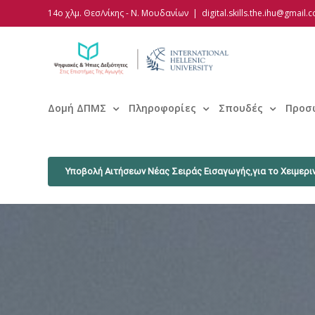
Skip
14ο χλμ. Θεσ/νίκης - Ν. Μουδανίων
|
digital.skills.the.ihu@gmail.
to
content
Δομή ΔΠΜΣ
Πληροφορίες
Σπουδές
Προσ
Υποβολή Αιτήσεων Νέας Σειράς Εισαγωγής,για το Χειμεριν