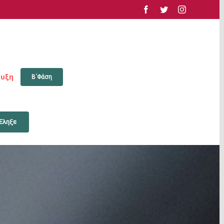
facebook
twitter
instagram
υξη
Β΄Φάση
Έληξε